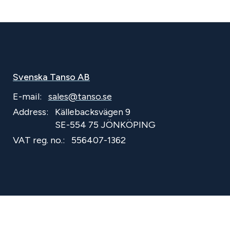
Svenska Tanso AB
E-mail:
sales@tanso.se
Address:
Källebacksvägen 9
SE-554 75 JÖNKÖPING
VAT reg. no.:
556407-1362