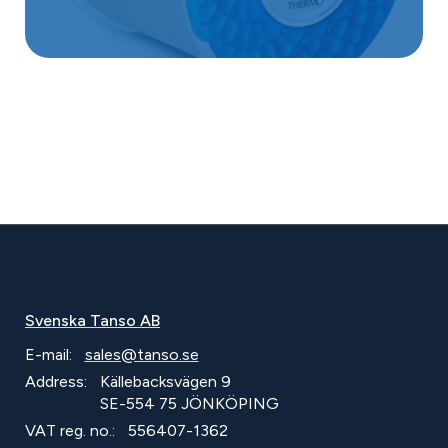
Svenska Tanso AB
E-mail:
sales@tanso.se
Address:
Källebacksvägen 9
SE-554 75 JÖNKÖPING
VAT reg. no.:
556407-1362